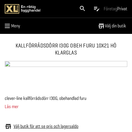
Meny
Företag
Privat
Meny
Välj din butik
KALLFÖRRÅDSDÖRR I30G OBEH FURU 10X21 HÖ
KLARGLAS
clever-line kallförrådsdörr I30G, obehandlad furu
Läs mer
Välj butik för att se pris och lagersaldo