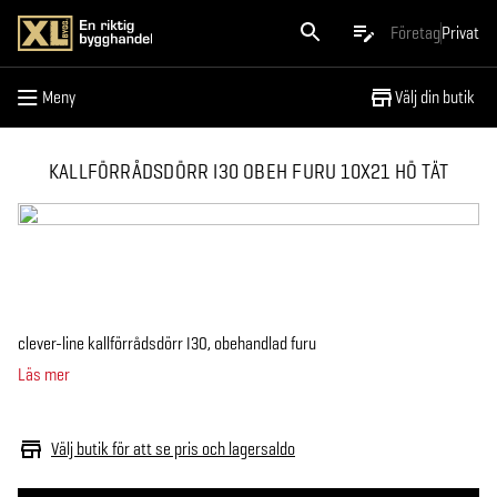
Meny
Företag
Privat
Meny
Välj din butik
KALLFÖRRÅDSDÖRR I30 OBEH FURU 10X21 HÖ TÄT
clever-line kallförrådsdörr I30, obehandlad furu
Läs mer
Välj butik för att se pris och lagersaldo