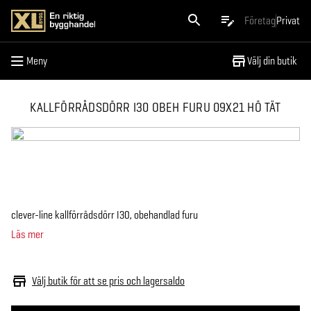
Meny
Företag
Privat
Meny
Välj din butik
KALLFÖRRÅDSDÖRR I30 OBEH FURU 09X21 HÖ TÄT
clever-line kallförrådsdörr I30, obehandlad furu
Läs mer
Välj butik för att se pris och lagersaldo