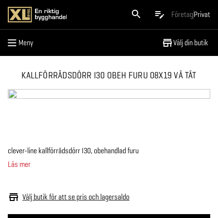
Meny
Företag
Privat
Meny
Välj din butik
KALLFÖRRÅDSDÖRR I30 OBEH FURU 08X19 VÄ TÄT
clever-line kallförrådsdörr I30, obehandlad furu
Läs mer
Välj butik för att se pris och lagersaldo