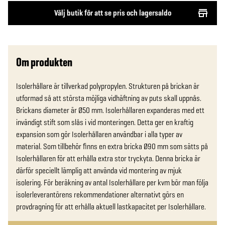
Välj butik för att se pris och lagersaldo
Om produkten
Isolerhållare är tillverkad polypropylen. Strukturen på brickan är 
utformad så att största möjliga vidhäftning av puts skall uppnås. 
Brickans diameter är Ø50 mm. Isolerhållaren expanderas med ett 
invändigt stift som slås i vid monteringen. Detta ger en kraftig 
expansion som gör Isolerhållaren användbar i alla typer av 
material. Som tillbehör finns en extra bricka Ø90 mm som sätts på 
Isolerhållaren för att erhålla extra stor tryckyta. Denna bricka är 
därför speciellt lämplig att använda vid montering av mjuk 
isolering. För beräkning av antal Isolerhållare per kvm bör man följa 
isolerleverantörens rekommendationer alternativt görs en 
provdragning för att erhålla aktuell lastkapacitet per Isolerhållare.