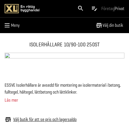
Meny
Företag
Privat
Meny
Välj din butik
ISOLERHÅLLARE 10/90-100 250ST
ESSVE Isolerhållare är avsedd för montering av isolermaterial i betong,
fulltegel, håltegel, lättbetong och lättklinker.
Läs mer
Välj butik för att se pris och lagersaldo