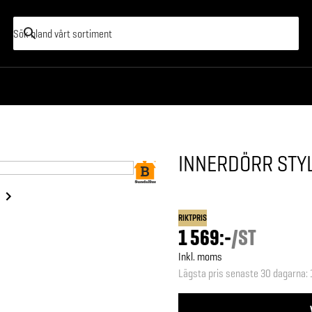
INNERDÖRR STYL
RIKTPRIS
1 569:-
/
ST
Inkl. moms
Lägsta pris senaste 30 dagarna
: