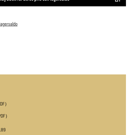
 lagersaldo
PDF
PDF
189