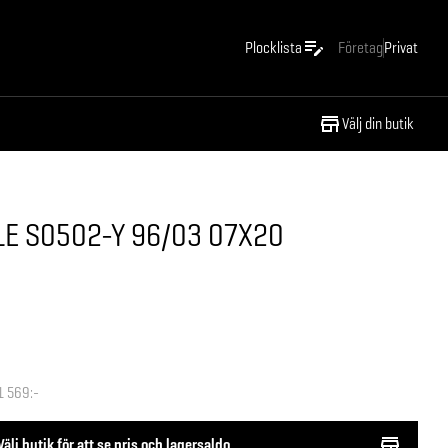
Plocklista
Företag
Privat
Välj din butik
E S0502-Y 96/03 07X20
1 569:-
Välj butik för att se pris och lagersaldo