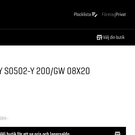
Plocklista
Företag
Privat
Välj din butik
Y S0502-Y 200/GW 08X20
884:-
Välj butik för att se pris och lagersaldo