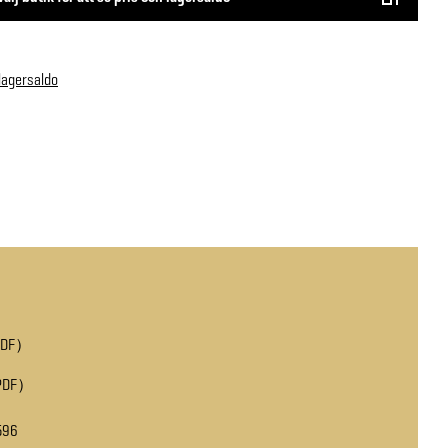
 lagersaldo
PDF
PDF
596