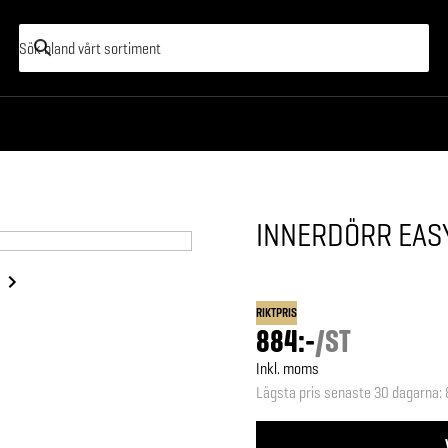
INNERDÖRR EAS
RIKTPRIS
884:-
/
ST
Inkl. moms
Lägsta pris senaste 30 dagarna
: