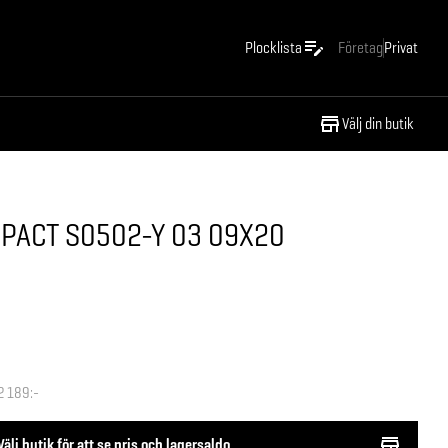
Plocklista
Företag
Privat
Välj din butik
PACT S0502-Y 03 09X20
2 189:-
Välj butik för att se pris och lagersaldo