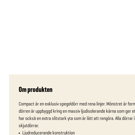
Om produkten
Compact är en exklusiv spegeldörr med rena linjer. Mönstret är form
dörren är uppbyggd kring en massiv ljudisolerande kärna som ger ett
har också en extra slitstark yta som är lätt att rengöra. Alla dörrar
skjutdörrar.
Ljudreducerande konstruktion