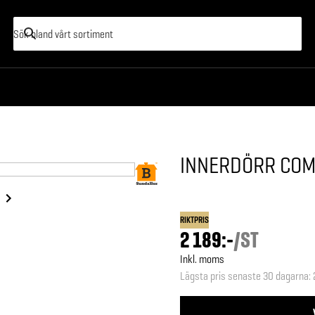
INNERDÖRR COM
RIKTPRIS
2 189:-
/
ST
Inkl. moms
Lägsta pris senaste 30 dagarna
: