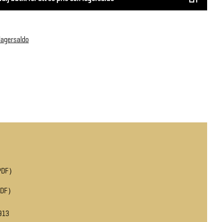
 lagersaldo
PDF
PDF
913