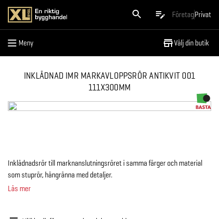
Meny
Företag
Privat
Meny
Välj din butik
INKLÄDNAD IMR MARKAVLOPPSRÖR ANTIKVIT 001
111X300MM
Inklädnadsrör till marknanslutningsröret i samma färger och material
som stuprör, hängränna med detaljer.
Läs mer