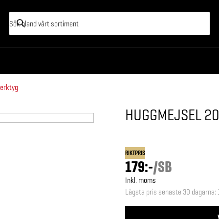
verktyg
HUGGMEJSEL 2
RIKTPRIS
179:-
/
SB
Inkl. moms
Lägsta pris senaste 30 dagarna
: