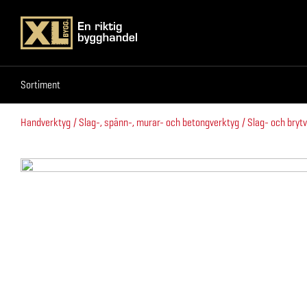
Sortiment
Sortiment
Handverktyg
Slag-, spänn-, murar- och betongverktyg
Slag- och bryt