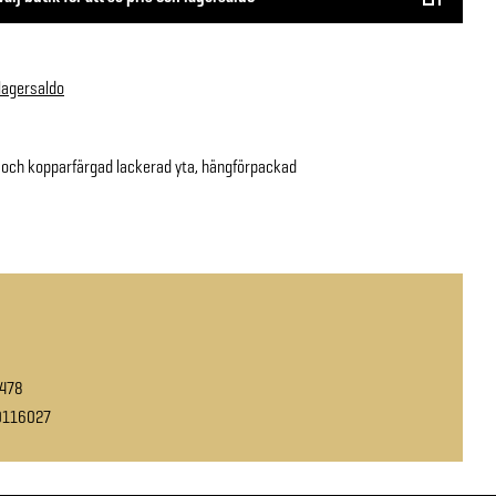
 lagersaldo
 och kopparfärgad lackerad yta, hängförpackad
478
0116027