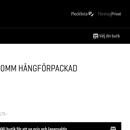
Plocklista
Företag
Privat
Välj din butik
00MM HÄNGFÖRPACKAD
179:-
Välj butik för att se pris och lagersaldo