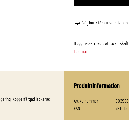
Välj butik för att se pris och
Huggmejsel med platt ovalt skaft
Läs mer
Produktinformation
egering. Kopparfärgad lackerad 
Artikelnummer
003938
EAN
731415