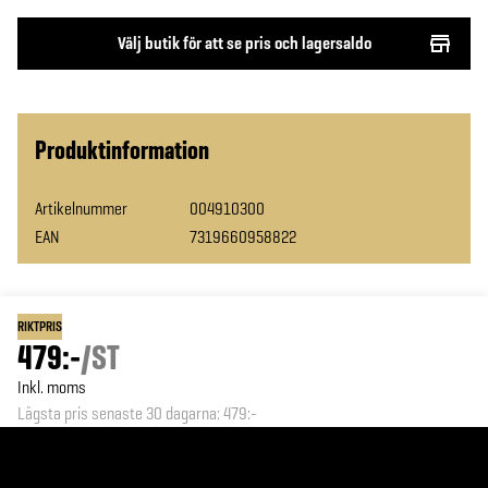
Välj butik för att se pris och lagersaldo
Produktinformation
Artikelnummer
004910300
EAN
7319660958822
RIKTPRIS
479:-
/
ST
Inkl. moms
Lägsta pris senaste 30 dagarna
:
479:-