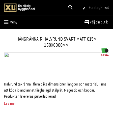
Meny
Företag
Privat
Meny
Välj din butik
HÄNGRÄNNA R HALVRUND SVART MATT 015M
150X6000MM
Halvrund takränna i flera olika dimensioner, längder och material. Finns
att köpa ibland annat färgbelagd stålplåt, Magestic och koppar.
Produkten levereras pulverlackerad.
Läs mer