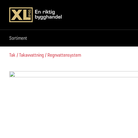
Sortiment
Sortiment
Tak
Takavvattning
Regnvattensystem