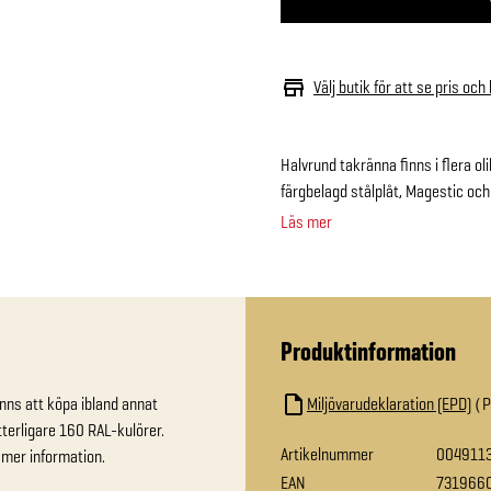
Välj butik för att se pris och
Halvrund takränna finns i flera ol
färgbelagd stålplåt, Magestic och
Läs mer
Produktinformation
nns att köpa ibland annat 
Miljövarudeklaration (EPD)
terligare 160 RAL-kulörer. 
Artikelnummer
004911
 mer information.
EAN
731966