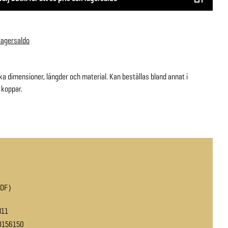
 lagersaldo
ika dimensioner, längder och material. Kan beställas bland annat i
 koppar.
PDF
311
0156150