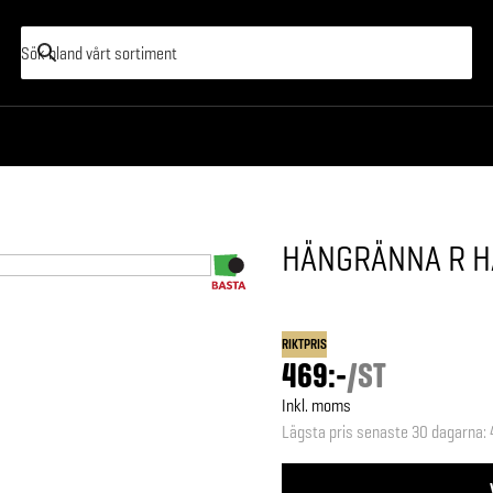
HÄNGRÄNNA R H
RIKTPRIS
469:-
/
ST
Inkl. moms
Lägsta pris senaste 30 dagarna
: