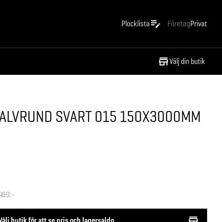
Plocklista
Företag
Privat
Välj din butik
ALVRUND SVART 015 150X3000MM
469:-
Välj butik för att se pris och lagersaldo