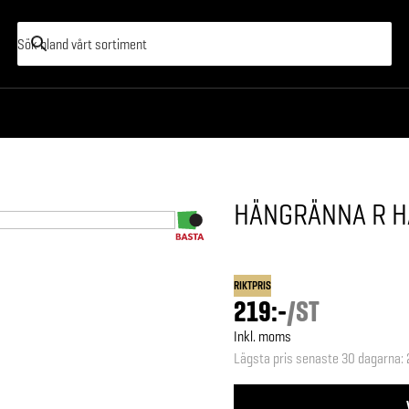
HÄNGRÄNNA R H
RIKTPRIS
219:-
/
ST
Inkl. moms
Lägsta pris senaste 30 dagarna
: