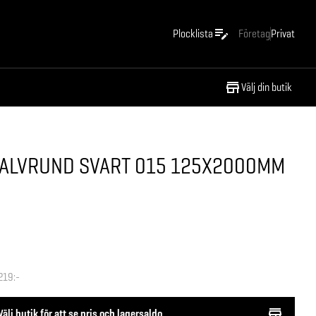
Plocklista
Företag
Privat
Välj din butik
ALVRUND SVART 015 125X2000MM
219:-
Välj butik för att se pris och lagersaldo