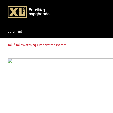
Sortiment
Sortiment
Tak
Takavvattning
Regnvattensystem