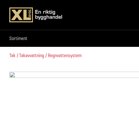
Sortiment
Sortiment
Tak
Takavvattning
Regnvattensystem