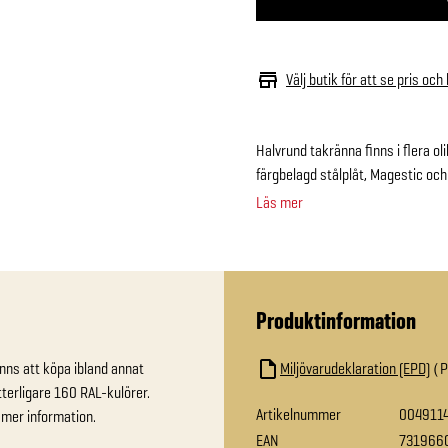
Välj butik för att se pris och
Halvrund takränna finns i flera ol
färgbelagd stålplåt, Magestic och
Läs mer
Produktinformation
nns att köpa ibland annat 
Miljövarudeklaration (EPD)
terligare 160 RAL-kulörer. 
Artikelnummer
004911
 mer information.
EAN
731966