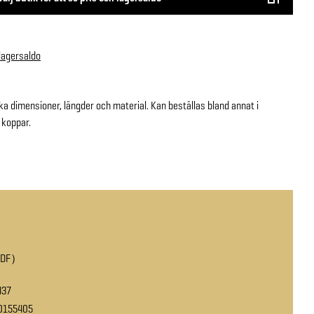
 lagersaldo
ika dimensioner, längder och material. Kan beställas bland annat i
 koppar.
PDF
437
0155405