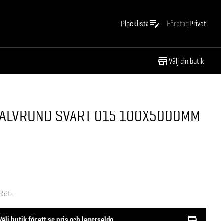
Plocklista
Företag
Privat
Välj din butik
ALVRUND SVART 015 100X5000MM
559:-
Välj butik för att se pris och lagersaldo