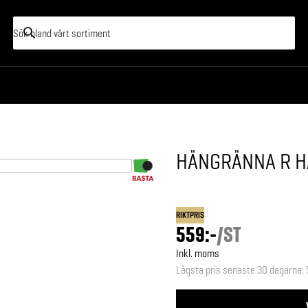
HÄNGRÄNNA R H
RIKTPRIS
559:-
/
ST
Inkl. moms
Lägsta pris senaste 30 dagarna
: