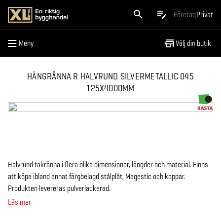
Meny
Företag
Privat
Meny
Välj din butik
HÄNGRÄNNA R HALVRUND SILVERMETALLIC 045
125X4000MM
Halvrund takränna i flera olika dimensioner, längder och material. Finns
att köpa ibland annat färgbelagd stålplåt, Magestic och koppar.
Produkten levereras pulverlackerad.
Läs mer