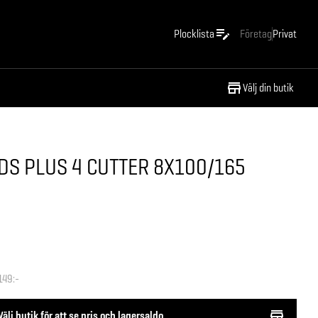
Plocklista
Företag
Privat
Välj din butik
S PLUS 4 CUTTER 8X100/165
149:-
Välj butik för att se pris och lagersaldo