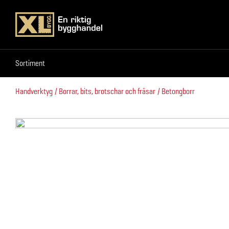
Sortiment
Sortiment
Handverktyg
Borrar, bits, brotschar och fräsar
Betongborr