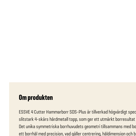
Om produkten
ESSVE 4 Cutter Hammarborr SDS-Plus är tillverkad högvärdigt speci
slitstark 4-skärs hårdmetall topp, som ger ett utmärkt borresultat 
Det unika symmetriska borrhuvudets geometri tillsammans med bor
ett borrhål med precision, vad gäller centrering, håldimension och b