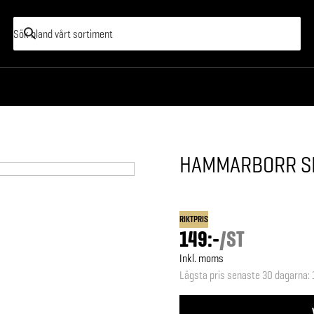
HAMMARBORR SD
RIKTPRIS
149:-
/
ST
Inkl. moms
Lägsta pris senaste 30 dagarna
: