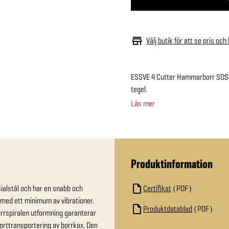
Välj butik för att se pris och
ESSVE 4 Cutter Hammarborr SDS-P
tegel.
Läs mer
Produktinformation
alstål och har en snabb och 
Certifikat
PDF
med ett minimum av vibrationer. 
Produktdatablad
PDF
rspiralen utformning garanterar 
orttransportering av borrkax. Den 