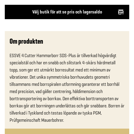
Välj butik för att se pris och lagersaldo
Om produkten
ESSVE 4 Cutter Hammarborr SDS-Plus är tillverkad högvärdigt 
specialstål och har en snabb och slitstark 4-skärs hårdmetall 
topp, som ger ett utmärkt borresultat med ett minimum av 
vibrationer. Det unika symmetriska borrhuvudets geometri 
tillsammans med borrspiralen utformning garanterar ett borrhål 
med precision, vad gäller centrering, håldimension och 
borttransportering av borrkax. Den effektiva borttransporten av 
borrkax gör att borrningen underlättas och går snabbare. Borren är 
tillverkad i Tyskland och testas löpande av tyska PGM, 
Prüfgemeinschaft Mauerbohrer.