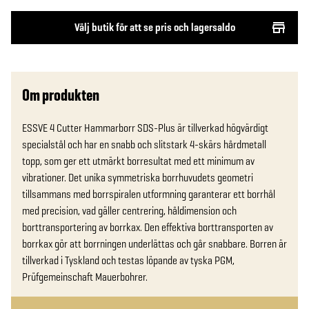
Välj butik för att se pris och lagersaldo
Om produkten
ESSVE 4 Cutter Hammarborr SDS-Plus är tillverkad högvärdigt 
specialstål och har en snabb och slitstark 4-skärs hårdmetall 
topp, som ger ett utmärkt borresultat med ett minimum av 
vibrationer. Det unika symmetriska borrhuvudets geometri 
tillsammans med borrspiralen utformning garanterar ett borrhål 
med precision, vad gäller centrering, håldimension och 
borttransportering av borrkax. Den effektiva borttransporten av 
borrkax gör att borrningen underlättas och går snabbare. Borren är 
tillverkad i Tyskland och testas löpande av tyska PGM, 
Prüfgemeinschaft Mauerbohrer.