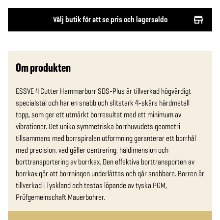
Välj butik för att se pris och lagersaldo
Om produkten
ESSVE 4 Cutter Hammarborr SDS-Plus är tillverkad högvärdigt 
specialstål och har en snabb och slitstark 4-skärs hårdmetall 
topp, som ger ett utmärkt borresultat med ett minimum av 
vibrationer. Det unika symmetriska borrhuvudets geometri 
tillsammans med borrspiralen utformning garanterar ett borrhål 
med precision, vad gäller centrering, håldimension och 
borttransportering av borrkax. Den effektiva borttransporten av 
borrkax gör att borrningen underlättas och går snabbare. Borren är 
tillverkad i Tyskland och testas löpande av tyska PGM, 
Prüfgemeinschaft Mauerbohrer.