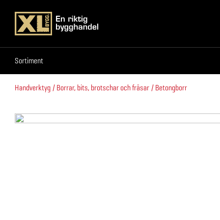
Sortiment
Sortiment
Handverktyg
Borrar, bits, brotschar och fräsar
Betongborr