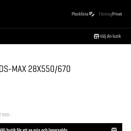
Plocklista
Företag
Privat
Välj din butik
DS-MAX 28X550/670
2 990:-
Välj butik för att se pris och lagersaldo