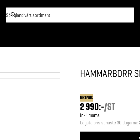
HAMMARBORR S
RIKTPRIS
2 990:-
/
ST
Inkl. moms
Lägsta pris senaste 30 dagarna
: