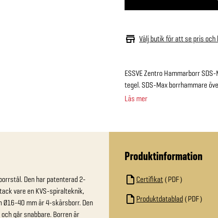
Välj butik för att se pris och
ESSVE Zentro Hammarborr SDS-Max
tegel. SDS-Max borrhammare öve
Läs mer
Produktinformation
rrstål. Den har patenterad 2-
Certifikat
PDF
ck vare en KVS-spiralteknik, 
Produktdatablad
PDF
ch Ø16-40 mm är 4-skärsborr. Den 
 och går snabbare. Borren är 