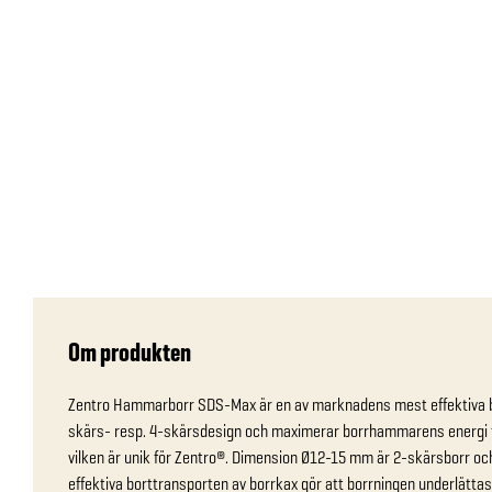
Om produkten
Zentro Hammarborr SDS-Max är en av marknadens mest effektiva bo
skärs- resp. 4-skärsdesign och maximerar borrhammarens energi ta
vilken är unik för Zentro®. Dimension Ø12-15 mm är 2-skärsborr o
effektiva borttransporten av borrkax gör att borrningen underlättas