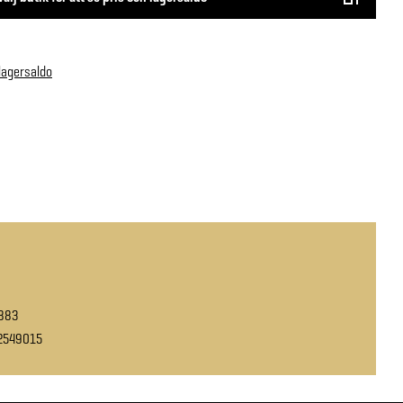
 lagersaldo
883
2549015