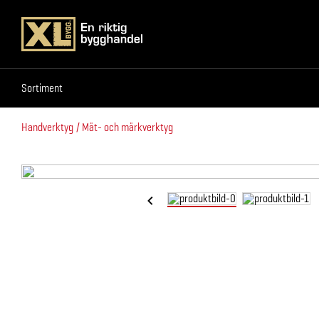
Sortiment
Sortiment
Handverktyg
Mät- och märkverktyg