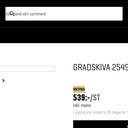
GRADSKIVA 2549
RIKTPRIS
539:-
/
ST
Inkl. moms
Lägsta pris senaste 30 dagarna
: