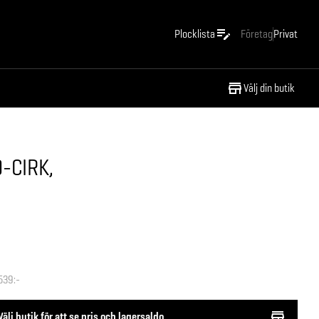
Plocklista
Företag
Privat
Välj din butik
-CIRK,
539:-
Välj butik för att se pris och lagersaldo