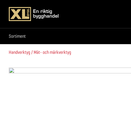
Sortiment
Sortiment
Handverktyg
Mät- och märkverktyg