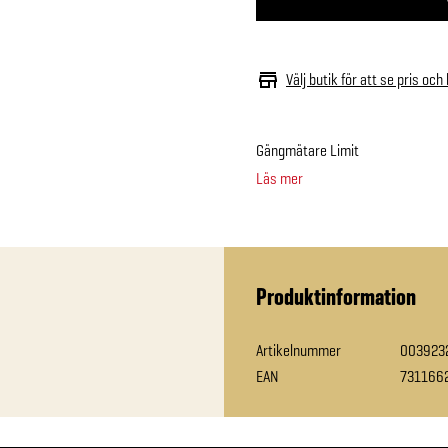
Välj butik för att se pris och
Gängmätare Limit
Läs mer
Produktinformation
Artikelnummer
003923
EAN
731166