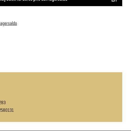
 lagersaldo
283
2580131