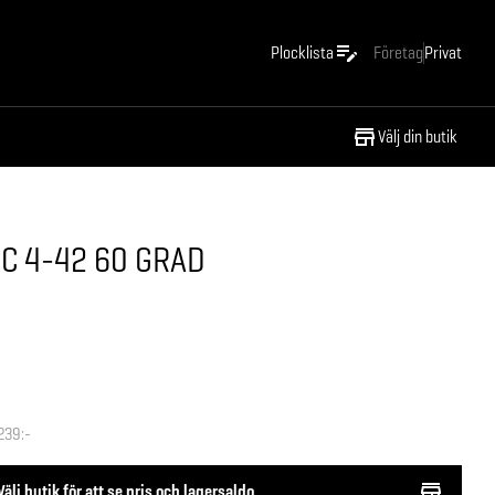
Plocklista
Företag
Privat
Välj din butik
C 4-42 60 GRAD
239:-
Välj butik för att se pris och lagersaldo