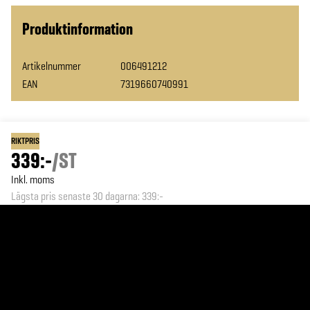
Produktinformation
Artikelnummer
006491212
EAN
7319660740991
RIKTPRIS
339:-
/
ST
Inkl. moms
Lägsta pris senaste 30 dagarna
:
339:-