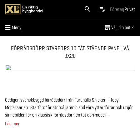
Meny
Företag
Privat
Meny
Välj din butik
FÖRRÅDSDÖRR STARFORS 10 TÄT STÅENDE PANEL VÄ
9X20
Gedigen svenskbyggd förrådsdörr från Furuhälls Snickeri i Heby.
Modellserien "Starfors" är storsäljaren bland våra ytterdörrar och utgör
sinnebilden för en klassisk förrådsdörr, en tät dörrmodell ...
Läs mer