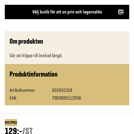
Välj butik för att se pris och lagersaldo
Om produkten
Går att klippa till önskad längd.
Produktinformation
Artikelnummer
001691318
EAN
7393089112058
RIKTPRIS
129:-
/
ST