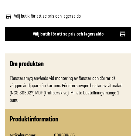
Välj butik för att se pris och lagersaldo
Välj butik för att se pris och lagersaldo
Om produkten
Fönstersmyg används vid montering av fönster och dörrar då 
väggen är djupare än karmen. Fönstersmygen består av vitmålad 
(NCS S0502Y) MDF (träfiberskiva). Minsta beställningsmängd 1 
bunt.
Produktinformation
Artikelnummer
008638445