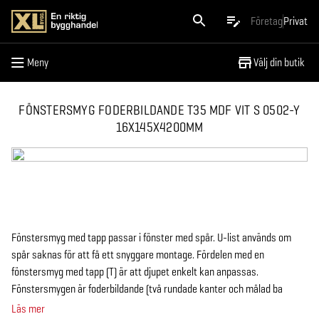
Meny
Företag
Privat
Meny
Välj din butik
FÖNSTERSMYG FODERBILDANDE T35 MDF VIT S 0502-Y
16X145X4200MM
Fönstersmyg med tapp passar i fönster med spår. U-list används om
spår saknas för att få ett snyggare montage. Fördelen med en
fönstersmyg med tapp (T) är att djupet enkelt kan anpassas.
Fönstersmygen är foderbildande (två rundade kanter och målad ba
Läs mer