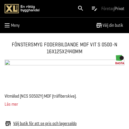
Meny
Företag
Privat
Meny
Välj din butik
FÖNSTERSMYG FODERBILDANDE MDF VIT S 0500-N
16X125X2440MM
Vitmålad (NCS S0502Y) MDF (träfiberskiva).
Läs mer
Välj butik för att se pris och lagersaldo