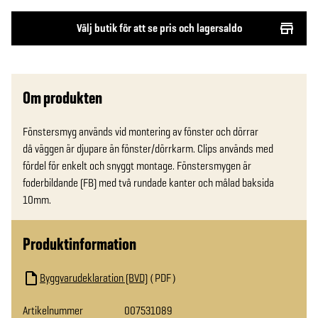
Välj butik för att se pris och lagersaldo
Om produkten
Fönstersmyg används vid montering av fönster och dörrar

då väggen är djupare än fönster/dörrkarm. Clips används med 
fördel för enkelt och snyggt montage. Fönstersmygen är 
foderbildande (FB) med två rundade kanter och målad baksida 
10mm.
Produktinformation
Byggvarudeklaration (BVD)
PDF
Artikelnummer
007531089