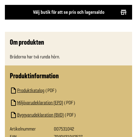
Välj butik för att se pris och lagersaldo
Om produkten
Brädorna har två runda hörn.
Produktinformation
Produktkatalog
PDF
Miljövarudeklaration (EPD)
PDF
Byggvarudeklaration (BVD)
PDF
Artikelnummer
007531042
EAN
7040431942527