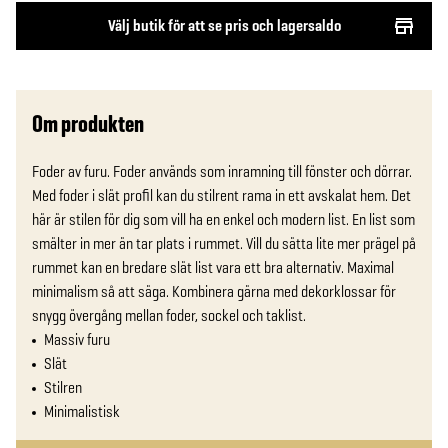
Välj butik för att se pris och lagersaldo
Om produkten
Foder av furu. Foder används som inramning till fönster och dörrar. 
Med foder i slät profil kan du stilrent rama in ett avskalat hem. Det 
här är stilen för dig som vill ha en enkel och modern list. En list som 
smälter in mer än tar plats i rummet. Vill du sätta lite mer prägel på 
rummet kan en bredare slät list vara ett bra alternativ. Maximal 
minimalism så att säga. Kombinera gärna med dekorklossar för 
snygg övergång mellan foder, sockel och taklist.
Massiv furu
Slät
Stilren
Minimalistisk