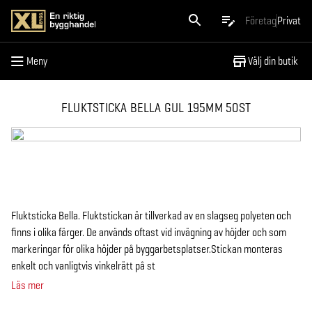
Meny
Företag
Privat
Meny
Välj din butik
FLUKTSTICKA BELLA GUL 195MM 50ST
Fluktsticka Bella. Fluktstickan är tillverkad av en slagseg polyeten och
finns i olika färger. De används oftast vid invägning av höjder och som
markeringar för olika höjder på byggarbetsplatser.Stickan monteras
enkelt och vanligtvis vinkelrätt på st
Läs mer