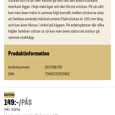
stickan och tittar över kanten på den tills den andra stickans 
överkant ligger i linje med ögat och den första stickan. På så sätt 
kan man även mäta in samma höjd överallt mellan stickorna utan 
att behöva använda mätinstrument.Fluktstickan är 195 mm lång 
och kan även fästas i vinkel på käppen. På arbetsplatser där olika 
höjder behöver sättas ut så kan man även sätta två stickor på 
samma stakkäpp.
Produktinformation
Artikelnummer
007249720
EAN
7340070203462
RIKTPRIS
149:-
/
PÅS
Inkl. moms