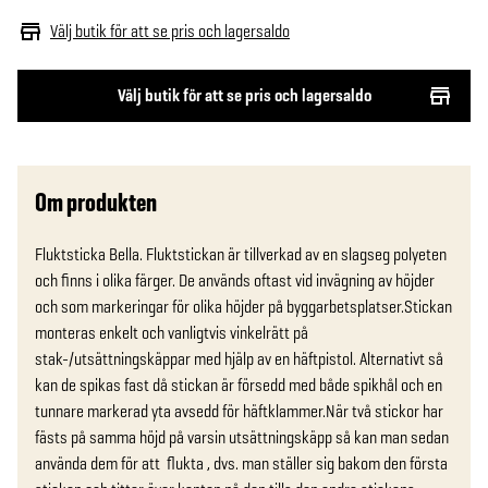
Välj butik för att se pris och lagersaldo
Välj butik för att se pris och lagersaldo
Om produkten
Fluktsticka Bella. Fluktstickan är tillverkad av en slagseg polyeten 
och finns i olika färger. De används oftast vid invägning av höjder 
och som markeringar för olika höjder på byggarbetsplatser.Stickan 
monteras enkelt och vanligtvis vinkelrätt på 
stak-/utsättningskäppar med hjälp av en häftpistol. Alternativt så 
kan de spikas fast då stickan är försedd med både spikhål och en 
tunnare markerad yta avsedd för häftklammer.När två stickor har 
fästs på samma höjd på varsin utsättningskäpp så kan man sedan 
använda dem för att  flukta , dvs. man ställer sig bakom den första 