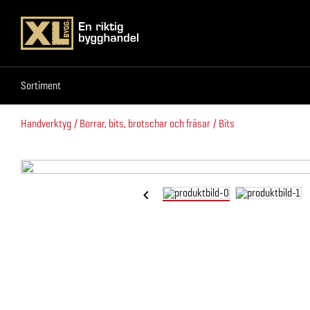
Sortiment
Sortiment
Handverktyg
Borrar, bits, brotschar och fräsar
Bits