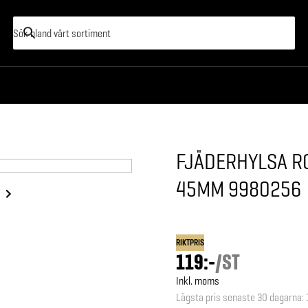
FJÄDERHYLSA R
45MM 9980256
RIKTPRIS
119:-
/
ST
Inkl. moms
Lägsta pris senaste 30 dagarna
: