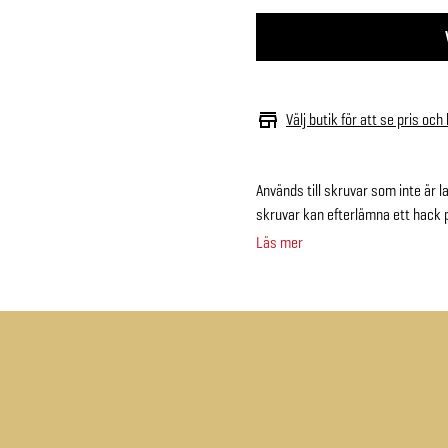
Välj butik för att se pris och
Används till skruvar som inte är la
skruvar kan efterlämna ett hack 
Läs mer