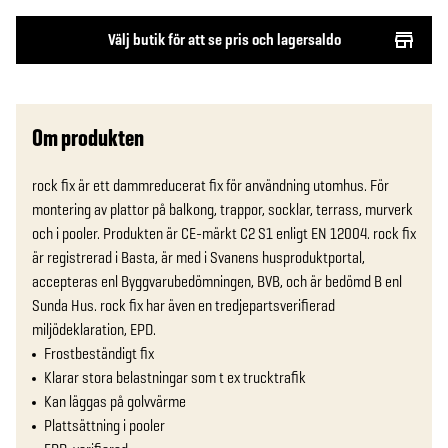
Välj butik för att se pris och lagersaldo
Om produkten
rock fix är ett dammreducerat fix för användning utomhus. För 
montering av plattor på balkong, trappor, socklar, terrass, murverk 
och i pooler. Produkten är CE-märkt C2 S1 enligt EN 12004. rock fix 
är registrerad i Basta, är med i Svanens husproduktportal, 
accepteras enl Byggvarubedömningen, BVB, och är bedömd B enl 
Sunda Hus. rock fix har även en tredjepartsverifierad 
miljödeklaration, EPD.
Frostbeständigt fix
Klarar stora belastningar som t ex trucktrafik
Kan läggas på golvvärme
Plattsättning i pooler