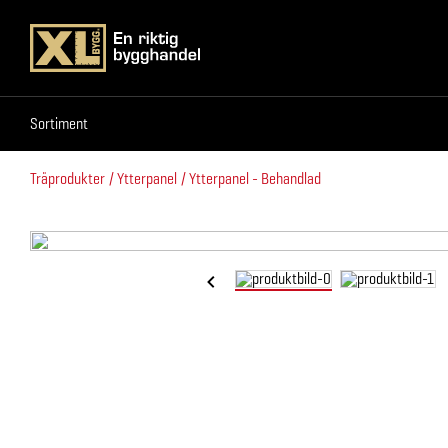
Sortiment
Sortiment
Träprodukter
Ytterpanel
Ytterpanel - Behandlad