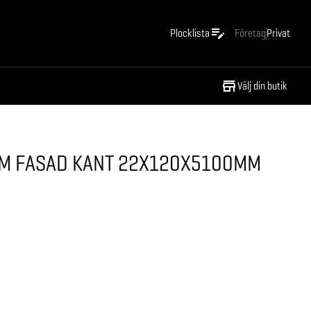
Plocklista
Företag
Privat
Välj din butik
RM FASAD KANT 22X120X5100MM