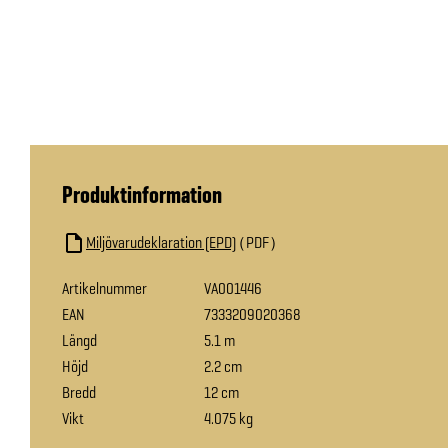
Produktinformation
Miljövarudeklaration (EPD)
PDF
Artikelnummer
VA001446
EAN
7333209020368
Längd
5.1 m
Höjd
2.2 cm
Bredd
12 cm
Vikt
4.075 kg