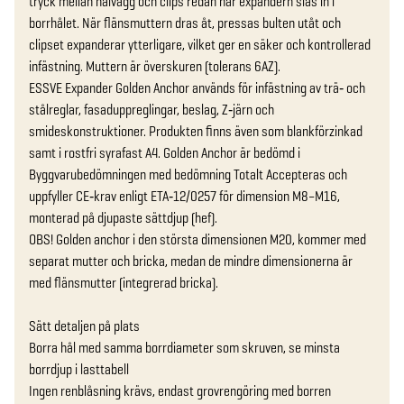
tryck mellan hålvägg och clips redan när expandern slås in i 
borrhålet. När flänsmuttern dras åt, pressas bulten utåt och 
clipset expanderar ytterligare, vilket ger en säker och kontrollerad 
infästning. Muttern är överskuren (tolerans 6AZ).

ESSVE Expander Golden Anchor används för infästning av trä‑ och 
stålreglar, fasaduppreglingar, beslag, Z‑järn och 
smideskonstruktioner. Produkten finns även som blankförzinkad 
samt i rostfri syrafast A4. Golden Anchor är bedömd i 
Byggvarubedömningen med bedömning Totalt Accepteras och 
uppfyller CE‑krav enligt ETA‑12/0257 för dimension M8–M16, 
monterad på djupaste sättdjup (hef).

OBS! Golden anchor i den största dimensionen M20, kommer med 
separat mutter och bricka, medan de mindre dimensionerna är 
med flänsmutter (integrerad bricka).

Sätt detaljen på plats

Borra hål med samma borrdiameter som skruven, se minsta 
borrdjup i lasttabell

Ingen renblåsning krävs, endast grovrengöring med borren
