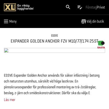
Meny
Företag
Privat
Meny
Välj din butik
ESSVE
EXPANDER GOLDEN ANCHOR FZV M10/77/174 25ST
ESSVE Expander Golden Anchor används för säker infästning i betong
och natursten utomhus, särskilt vid höga lastkrav. En
pinnskruvsexpander för professionell montering av trä-/stålreglar,
beslag, z-järn och smideskonstruktioner. Därför ska du välja E
Läs mer