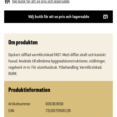
Välj butik för att se pris och lagersaldo
Välj butik för att se pris och lagersaldo
Om produkten
Dyckert räfflad varmförzinkad FAST. Med räfflat skaft och koniskt 
huvud. Används till allmänna byggnadskonstruktioner, ställningar, 
regelverk m m. För utomhusbruk. Ytbehandling: Varmförzinkad. 
BURK.
Produktinformation
Artikelnummer
006363958
EAN
7319972906139