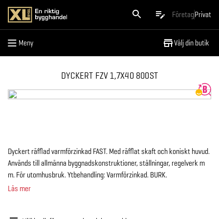
Meny
Företag
Privat
Meny
Välj din butik
DYCKERT FZV 1,7X40 800ST
Dyckert räfflad varmförzinkad FAST. Med räfflat skaft och koniskt huvud.
Används till allmänna byggnadskonstruktioner, ställningar, regelverk m
m. För utomhusbruk. Ytbehandling: Varmförzinkad. BURK.
Läs mer