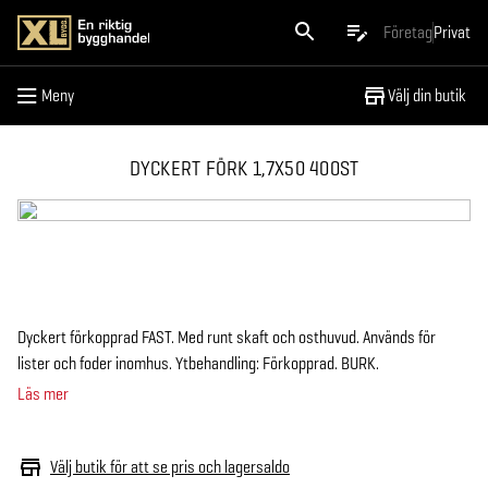
Meny
Företag
Privat
Meny
Välj din butik
DYCKERT FÖRK 1,7X50 400ST
Dyckert förkopprad FAST. Med runt skaft och osthuvud. Används för
lister och foder inomhus. Ytbehandling: Förkopprad. BURK.
Läs mer
Välj butik för att se pris och lagersaldo