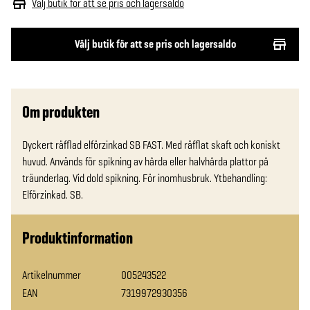
Välj butik för att se pris och lagersaldo
Välj butik för att se pris och lagersaldo
Om produkten
Dyckert räfflad elförzinkad SB FAST. Med räfflat skaft och koniskt 
huvud. Används för spikning av hårda eller halvhårda plattor på 
träunderlag. Vid dold spikning. För inomhusbruk. Ytbehandling: 
Elförzinkad. SB.
Produktinformation
Artikelnummer
005243522
EAN
7319972930356