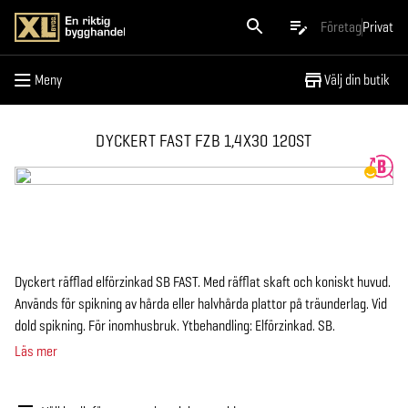
Meny
Företag
Privat
Meny
Välj din butik
DYCKERT FAST FZB 1,4X30 120ST
Dyckert räfflad elförzinkad SB FAST. Med räfflat skaft och koniskt huvud.
Används för spikning av hårda eller halvhårda plattor på träunderlag. Vid
dold spikning. För inomhusbruk. Ytbehandling: Elförzinkad. SB.
Läs mer