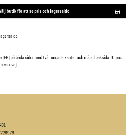
Välj butik för att se pris och lagersaldo
 lagersaldo
de (FB) på båda sidor med två rundade kanter och målad baksida 10mm.
berskiva).
431
7726978