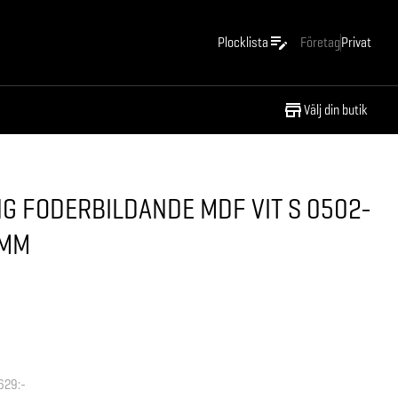
Plocklista
Företag
Privat
Välj din butik
G FODERBILDANDE MDF VIT S 0502-
0MM
629:-