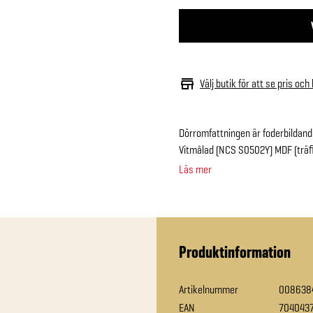
Välj butik för att se pris och
Dörromfattningen är foderbildan
Vitmålad (NCS S0502Y) MDF (träfi
Läs mer
Produktinformation
Artikelnummer
008638
EAN
704043