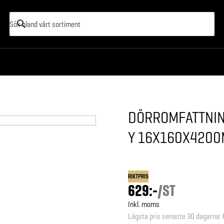
DÖRROMFATTNIN
Y 16X160X420
RIKTPRIS
629:-
/
ST
Inkl. moms
Lägsta pris senaste 30 dagarna
: