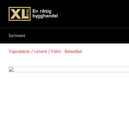
Sortiment
Sortiment
Träprodukter
Listverk
Trälist - Behandlad