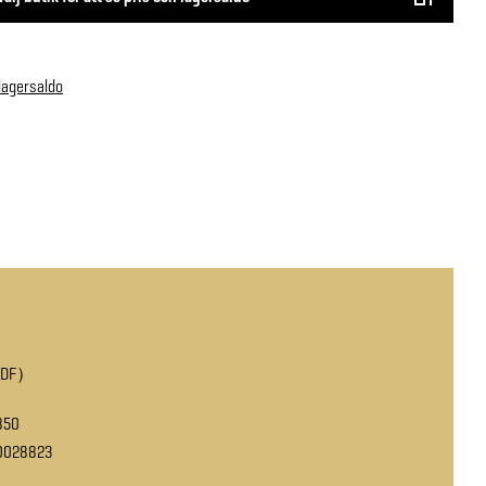
 lagersaldo
PDF
850
0028823