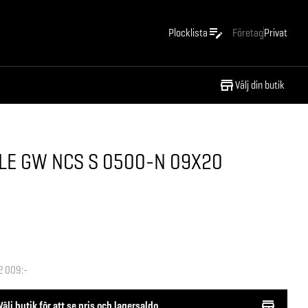
Plocklista
Företag
Privat
Välj din butik
LE GW NCS S 0500-N 09X20
2 009:-
Välj butik för att se pris och lagersaldo