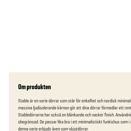
Om produkten
Stable är en serie dörrar som står för enkelhet och nordisk minimali
massiva ljudisolerande kärnan gör att dina dörrar förmedlar ett rent 
Stabledörrarna har också en blänkande och vacker finish. Användni
obegränsad. De passar lika bra i ett minimalistiskt funkishus som i e
denna serie erbjuds även som skjutdörrar.