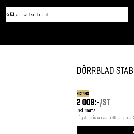
DÖRRBLAD STAB
RIKTPRIS
2 009:-
/
ST
Inkl. moms
Lägsta pris senaste 30 dagarna
: