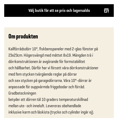
Välj butik för att se pris och lagersaldo
Om produkten
Kallförrådsdörr 10°, fiskbenspaneler med 2-glas fönster på 
23x23cm. Högersvängd med måttet 8x19. Mängden trä i 
dörrkonstruktionen är avgörande för formstabilitet

och hållbarhet. Därför har vi försett våra dörrkonstruktioner

med fem stycken tvärgående reglar på dörrar

och sex stycken på garagedörrarna. Våra 10°-dörrar är

anpassade för ouppvärmda friggebodar och förråd. 
Gradbeteckningen

betyder att dörren tål 10 graders temperaturskillnad

mellan ute- och inneluft. Levereras obehandlade

inklusive karm och låskista (trycke och cylinder ingår ej).