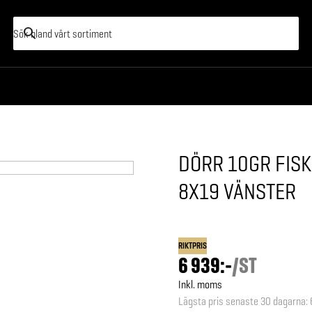
DÖRR 10GR FIS
8X19 VÄNSTER
RIKTPRIS
6 939:-
/
ST
Inkl. moms
Lägsta pris senaste 30 dagarna
: