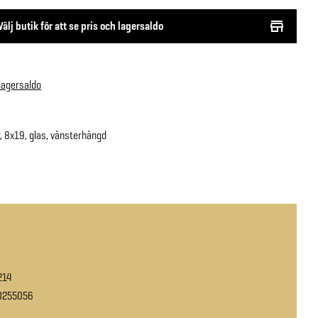
Välj butik för att se pris och lagersaldo
 lagersaldo
, 8x19, glas, vänsterhängd
214
0255056