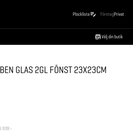
Plocklista
Företag
Privat
Välj din butik
KBEN GLAS 2GL FÖNST 23X23CM
6 939:-