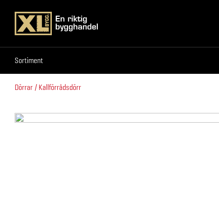
Sortiment
Sortiment
Dörrar
Kallförrådsdörr