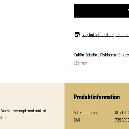
Välj butik för att se pris och
Kallförrådsdörr, Fiskbensmönster
Läs mer
Produktinformation
c. Vänstersvängd med måttet 
Artikelnummer
007191
tet

EAN
739329