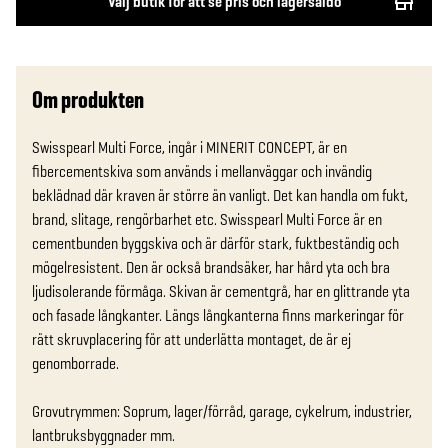
Välj butik för att se pris och lagersaldo
Om produkten
Swisspearl Multi Force, ingår i MINERIT CONCEPT, är en 
fibercementskiva som används i mellanväggar och invändig 
beklädnad där kraven är större än vanligt. Det kan handla om fukt, 
brand, slitage, rengörbarhet etc. Swisspearl Multi Force är en 
cementbunden byggskiva och är därför stark, fuktbeständig och 
mögelresistent. Den är också brandsäker, har hård yta och bra 
ljudisolerande förmåga. Skivan är cementgrå, har en glittrande yta 
och fasade långkanter. Längs långkanterna finns markeringar för 
rätt skruvplacering för att underlätta montaget, de är ej 
genomborrade.

Grovutrymmen: Soprum, lager/förråd, garage, cykelrum, industrier, 
lantbruksbyggnader mm. 
