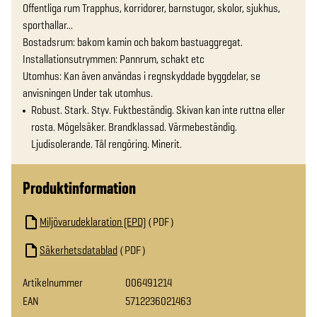
Offentliga rum Trapphus, korridorer, barnstugor, skolor, sjukhus, 
sporthallar... 

Bostadsrum: bakom kamin och bakom bastuaggregat. 

Installationsutrymmen: Pannrum, schakt etc 

Utomhus: Kan även användas i regnskyddade byggdelar, se 
anvisningen Under tak utomhus.
Robust. Stark. Styv. Fuktbeständig. Skivan kan inte ruttna eller
rosta. Mögelsäker. Brandklassad. Värmebeständig.
Ljudisolerande. Tål rengöring. Minerit.
Produktinformation
Miljövarudeklaration (EPD)
PDF
Säkerhetsdatablad
PDF
Artikelnummer
006491214
EAN
5712236021463