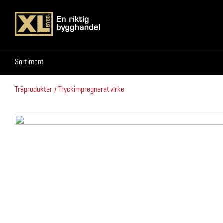
Sortiment
Sortiment
Träprodukter
Tryckimpregnerat virke