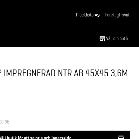
Plocklista
Företag
Privat
Välj din butik
2 IMPREGNERAD NTR AB 45X45 3,6M
20:86
Välj butik för att se pris och lagersaldo