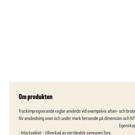
Om produkten
Tryckimpregnerande reglar används vid exempelvis altan- och broby
för användning ovan och under mark beroende på dimension och NTR-klassning.                                
                                                                                                               Egenskaper

• Hög kvalitet - tillverkad av norrländsk senvuxen fura 
