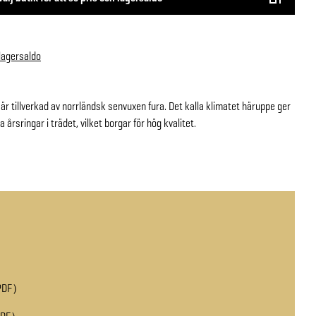
 lagersaldo
r tillverkad av norrländsk senvuxen fura. Det kalla klimatet häruppe ger
rsringar i trädet, vilket borgar för hög kvalitet.
PDF