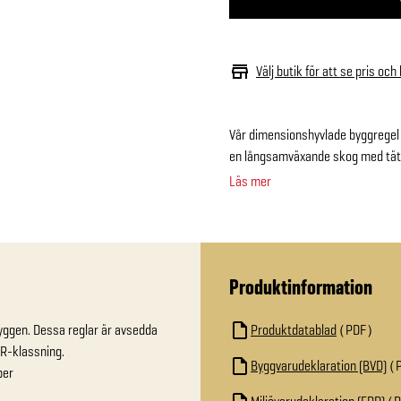
Välj butik för att se pris och
Vår dimensionshyvlade byggregel ä
en långsamväxande skog med täta å
Läs mer
Produktinformation
ggen. Dessa reglar är avsedda 
Produktdatablad
PDF
                   

Byggvarudeklaration (BVD)