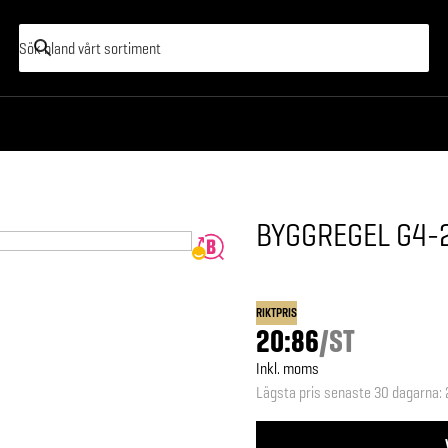
BYGGREGEL G4-
RIKTPRIS
20:86
/
ST
Inkl. moms
Lägsta pris senaste 30 dagarna
: