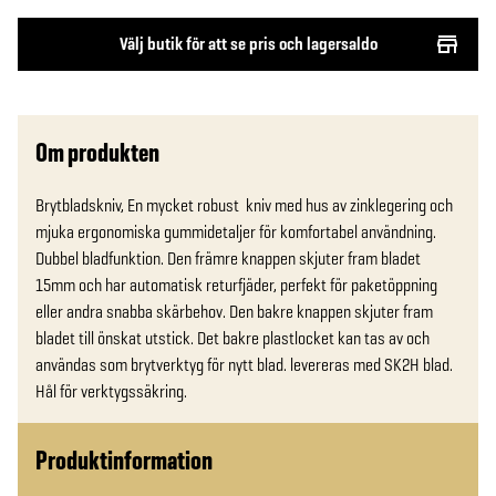
Välj butik för att se pris och lagersaldo
Om produkten
Brytbladskniv, En mycket robust  kniv med hus av zinklegering och 
mjuka ergonomiska gummidetaljer för komfortabel användning. 
Dubbel bladfunktion. Den främre knappen skjuter fram bladet 
15mm och har automatisk returfjäder, perfekt för paketöppning 
eller andra snabba skärbehov. Den bakre knappen skjuter fram 
bladet till önskat utstick. Det bakre plastlocket kan tas av och 
användas som brytverktyg för nytt blad. levereras med SK2H blad. 
Hål för verktygssäkring.
Produktinformation