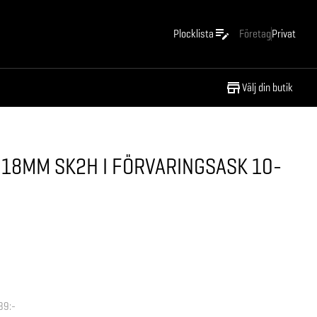
Plocklista
Företag
Privat
Välj din butik
 18MM SK2H I FÖRVARINGSASK 10-
89:-