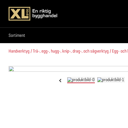
Sortiment
Sortiment
Handverktyg
Trä-, egg-, hugg-, knip-, drag-, och sågverktyg
Egg- och