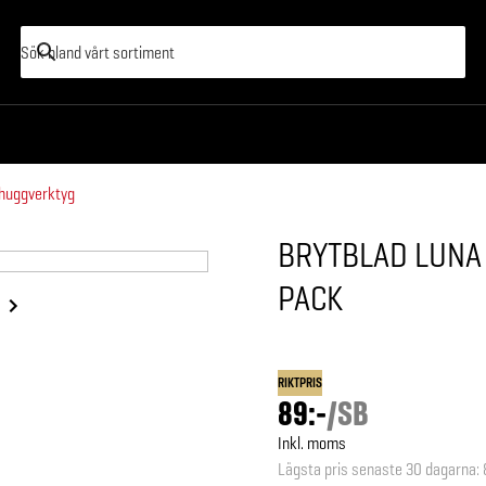
 huggverktyg
BRYTBLAD LUNA
PACK
RIKTPRIS
89:-
/
SB
Inkl. moms
Lägsta pris senaste 30 dagarna
: