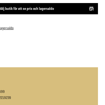
Välj butik för att se pris och lagersaldo
 lagersaldo
699
2219239