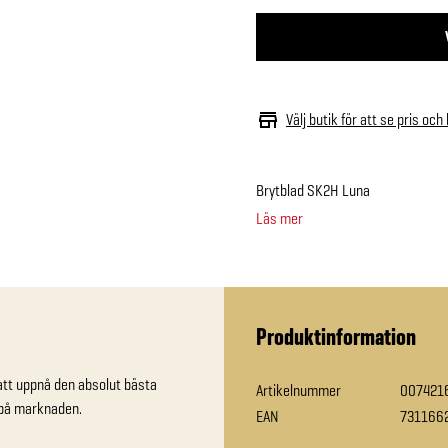
Välj butik för att se pris och
Brytblad SK2H Luna
Läs mer
Produktinformation
att uppnå den absolut bästa 
Artikelnummer
007421
 på marknaden.
EAN
731166