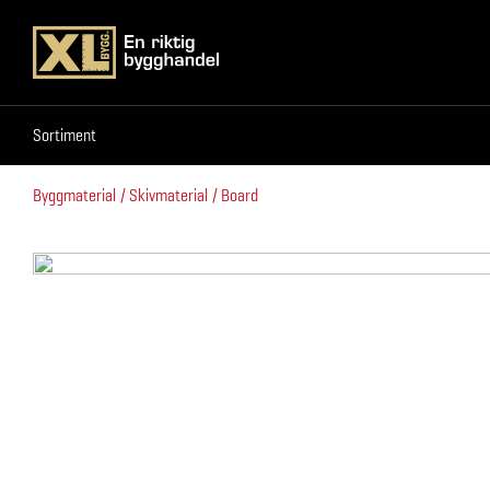
Sortiment
Sortiment
Byggmaterial
Skivmaterial
Board