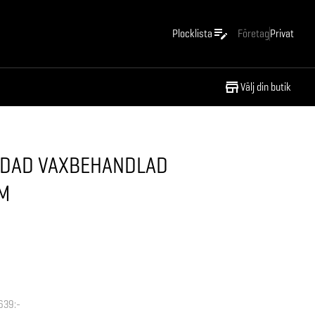
Plocklista
Företag
Privat
Välj din butik
RDAD VAXBEHANDLAD
M
639:-