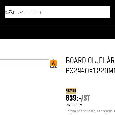
BOARD OLJEHÄ
6X2440X1220M
RIKTPRIS
639:-
/
ST
Inkl. moms
Lägsta pris senaste 30 dagarna
: