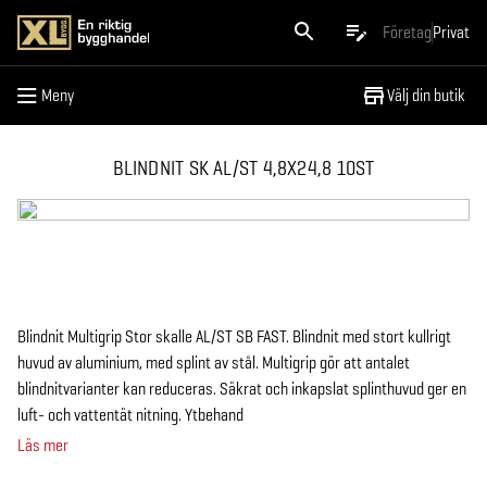
Meny
Företag
Privat
Meny
Välj din butik
BLINDNIT SK AL/ST 4,8X24,8 10ST
Blindnit Multigrip Stor skalle AL/ST SB FAST. Blindnit med stort kullrigt
huvud av aluminium, med splint av stål. Multigrip gör att antalet
blindnitvarianter kan reduceras. Säkrat och inkapslat splinthuvud ger en
luft- och vattentät nitning. Ytbehand
Läs mer