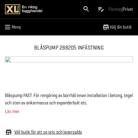
Meny
Företag
Privat
Meny
Välj din butik
BLÅSPUMP 288205 INFÄSTNING
Blåspump FAST. För rengöring av borrhål innan installation i betong, tegel
och sten av ankarmassa och expanderbult etc.
Läs mer
Välj butik för att se pris och lagersaldo