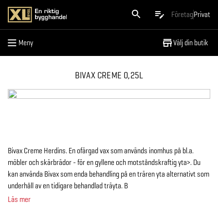
Meny
Företag
Privat
Meny
Välj din butik
BIVAX CREME 0,25L
Bivax Creme Herdins. En ofärgad vax som används inomhus på bl.a.
möbler och skärbrädor - för en gyllene och motståndskraftig yta>. Du
kan använda Bivax som enda behandling på en trären yta alternativt som
underhåll av en tidigare behandlad träyta. B
Läs mer